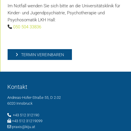
Im Notfall wenden Sie sich bitte an die Universitätsklinik für
Kinder- und Jugendpsychiatrie, Psychotherapie und
Psychosomatik LKH Hall:
050 504 33836

TERMIN VEREINBAREN
Kontakt
Andreas-Hofer-Straße 55, D 2.02
6020 Innsbruck
+43 512 312190

+43 512 31219099

praxis@kiju.at
